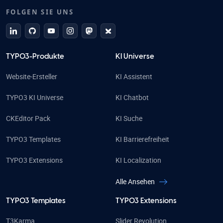
FOLGEN SIE UNS
linkedin
github
Youtube
Instagram
Mastodon
Bluesky
TYPO3-Produkte
KI Universe
Website-Ersteller
KI Assistent
TYPO3 KI Universe
KI Chatbot
CKEditor Pack
KI Suche
TYPO3 Templates
KI Barrierefreiheit
TYPO3 Extensions
KI Localization
Alle Ansehen
TYPO3 Templates
TYPO3 Extensions
T3Karma
Slider Revolution