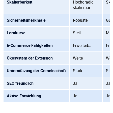
Skalierbarkeit
Hochgradig
Ska
skalierbar
Sicherheitsmerkmale
Robuste
Gut
Lernkurve
Steil
Mäß
E-Commerce Fähigkeiten
Erweiterbar
Erw
Ökosystem der Extension
Weite
Wei
Unterstützung der Gemeinschaft
Stark
Sta
SEO freundlich
Ja
Ja
Aktive Entwicklung
Ja
Ja