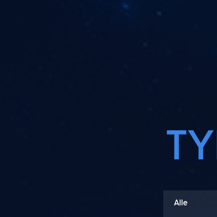
We
Alle