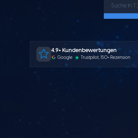
4.9+ Kundenbewertungen
Google
Trustpilot
, 150+ Rezension
TYPO3 Templates
GenAI-Lösungen
TYPO3 Extensions
Website-Ersteller