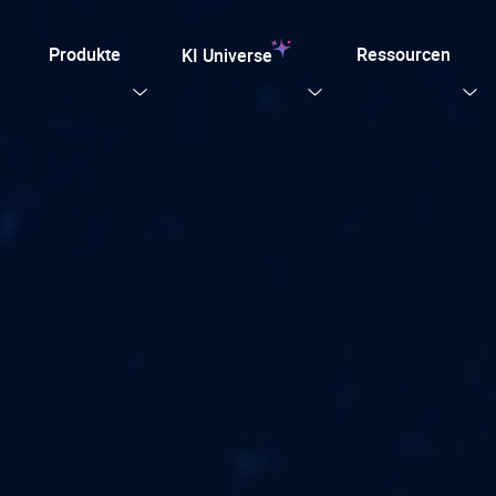
Produkte
Ressourcen
KI Universe
n Sie unsere Templates
Jetzt entdecken
btesten
ng für TYPO3
lle KI-Funktionen, die Ihre TYPO3-Website benötigt.
plate für Agenturen und Entwickler – entwickelt für
Anpassung mit Effizienz, SEO und Barrierefreiheit.
en Ki Stiftung
Sicht Alle KI Losungen