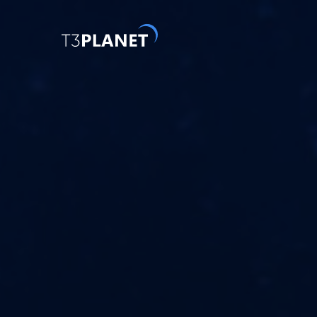
Entdecke
Am belie
KI-Stiftu
Eine Basis. A
TYPO3-Tem
einfache 
Erkund