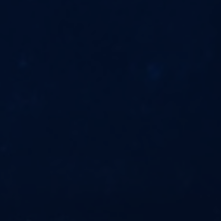
T3 Shri
T3 Avatar