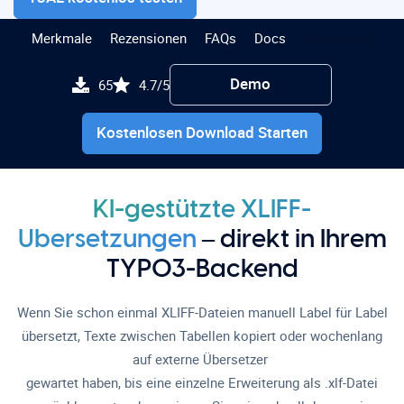
Merkmale
Rezensionen
FAQs
Docs
Dokumente
Demo
65
4.7/5
Kostenlosen Download Starten
KI-gestützte XLIFF-
Übersetzungen
– direkt in Ihrem
TYPO3-Backend
Wenn Sie schon einmal XLIFF-Dateien manuell Label für Label
übersetzt, Texte zwischen Tabellen kopiert oder wochenlang
auf externe Übersetzer
gewartet haben, bis eine einzelne Erweiterung als .xlf-Datei