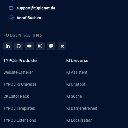
support@t3planet.de
Anruf Buchen
FOLGEN SIE UNS
linkedin
github
Youtube
Instagram
Mastodon
Bluesky
TYPO3-Produkte
KI Universe
Website-Ersteller
KI Assistent
TYPO3 KI Universe
KI Chatbot
CKEditor Pack
KI Suche
TYPO3 Templates
KI Barrierefreiheit
TYPO3 Extensions
KI Localization