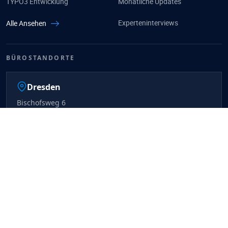
TYPO3 Entwicklung
Monatliche Updates
Experteninterviews
Alle Ansehen
BÜROSTANDORTE
Dresden
Bischofsweg 6
01097 Dresden, Germany
Viernheim
Kettelerstr. 62
68519 Viernheim, Germany
Berlin