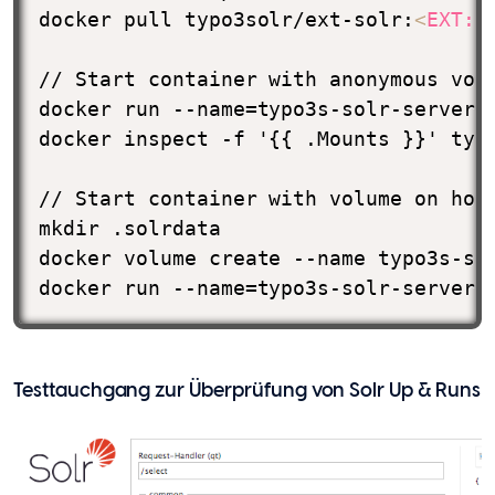
docker pull typo3solr/ext-solr:
<
EXT:
S
// Start container with anonymous volu
docker run --name=typo3s-solr-server -
docker inspect -f '{{ .Mounts }}' typo
// Start container with volume on host
mkdir .solrdata

docker volume create --name typo3s-sol
docker run --name=typo3s-solr-server 
Testtauchgang zur Überprüfung von Solr Up & Runs