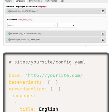
# sites/yoursite/config.yaml
base
:
'http://yoursite.com/'
baseVariants
:
{
}
errorHandling
:
{
}
languages
:
-
title
:
 English
