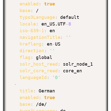
enabled
:
true
base
:
 /

typo3Language
:
 default

locale
:
 en_US.UTF
-
8
iso-639-1
:
 en

navigationTitle
:
''
hreflang
:
 en
-
US

direction
:
''
flag
:
 global

solr_host_read
:
 solr_node_1

solr_core_read
:
 core_en

languageId
:
'0'
-
title
:
 German

enabled
:
true
base
:
 /de/

typo3Language
:
 de
