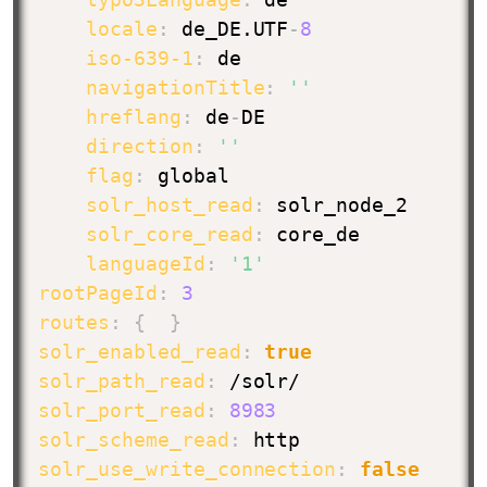
locale
:
 de_DE.UTF
-
8
iso-639-1
:
 de

navigationTitle
:
''
hreflang
:
 de
-
DE

direction
:
''
flag
:
 global

solr_host_read
:
 solr_node_2

solr_core_read
:
 core_de

languageId
:
'1'
rootPageId
:
3
routes
:
{
}
solr_enabled_read
:
true
solr_path_read
:
solr_port_read
:
8983
solr_scheme_read
:
solr_use_write_connection
:
false