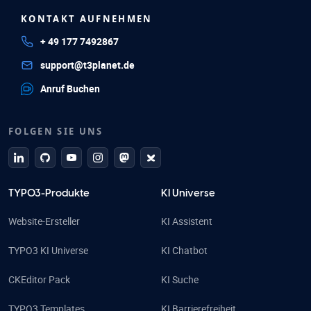
KONTAKT AUFNEHMEN
+ 49 177 7492867
support@t3planet.de
Anruf Buchen
FOLGEN SIE UNS
linkedin
github
Youtube
Instagram
Mastodon
Bluesky
TYPO3-Produkte
KI Universe
Website-Ersteller
KI Assistent
TYPO3 KI Universe
KI Chatbot
CKEditor Pack
KI Suche
TYPO3 Templates
KI Barrierefreiheit