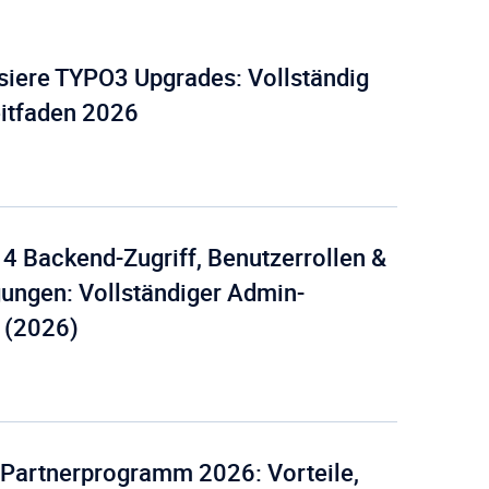
siere TYPO3 Upgrades: Vollständig
T3 Shri
T3 Avatar
eitfaden 2026
 Backend-Zugriff, Benutzerrollen &
ungen: Vollständiger Admin-
 (2026)
 Partnerprogramm 2026: Vorteile,