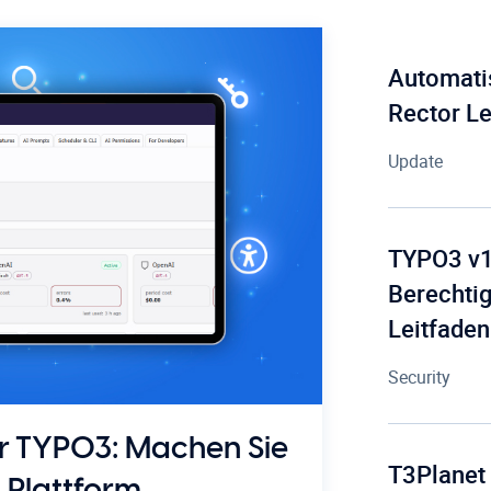
Automati
Rector L
Update
TYPO3 v14
Berechtig
Leitfaden
Security
ür TYPO3: Machen Sie
T3Planet