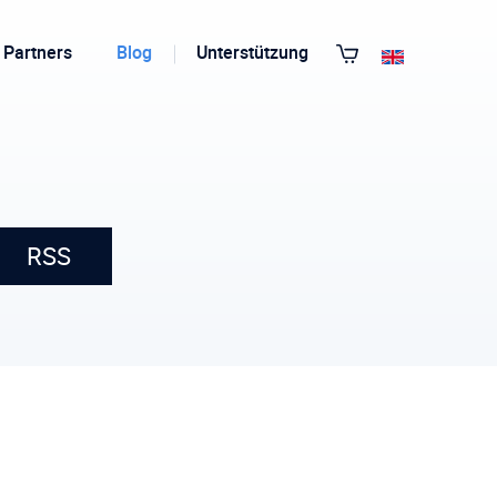
Partners
Blog
Unterstützung
Alle Templates anzeigen
RSS
h
T3 Guru
T3 Bootstrap