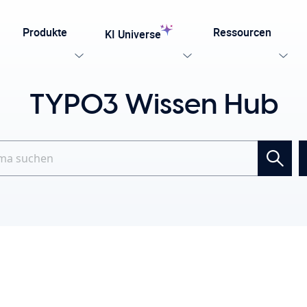
Produkte
Ressourcen
KI Universe
TYPO3 Wissen Hub
n Sie unsere Templates
testen
Jetzt entdecken
ung für TYPO3
Searc
Alle KI-Funktionen, die Ihre TYPO3-Website benötigt.
late für Agenturen und Entwickler – entwickelt für
npassung mit Effizienz, SEO und Barrierefreiheit.
Ki Stiftung
Sicht Alle KI Losungen