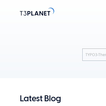
Entdecke
Am belieb
KI-Stift
Eine Basis. 
TYPO3-Temp
einfache A
Erkunden 
Latest Blog