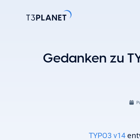
Entdecke
Gedanken zu TYP
Am belieb
KI-Stift
Eine Basis. 
TYPO3-Temp
P
einfache A
Erkunden 
entw
TYPO3 v14