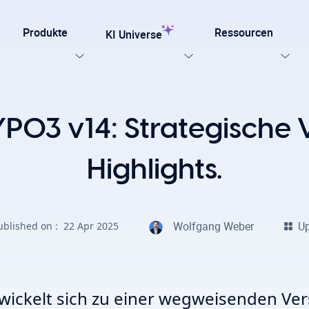
Produkte
Ressourcen
KI Universe
n Sie unsere Templates
O3 v14: Strategische V
testen
Jetzt entdecken
ung für TYPO3
Highlights.
Alle KI-Funktionen, die Ihre TYPO3-Website benötigt.
late für Agenturen und Entwickler – entwickelt für
Wolfgang Weber
U
ublished on :
22 Apr 2025
npassung mit Effizienz, SEO und Barrierefreiheit.
Ki Stiftung
Sicht Alle KI Losungen
ickelt sich zu einer wegweisenden Vers