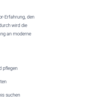
tor-Erfahrung, den
durch wird die
sung an moderne
nd pflegen
lten
bnis suchen