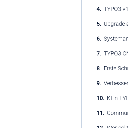
TYPO3 v1
Upgrade a
Systeman
TYPO3 CM
Erste Sch
Verbesse
KI in TY
Communi
Wer sol