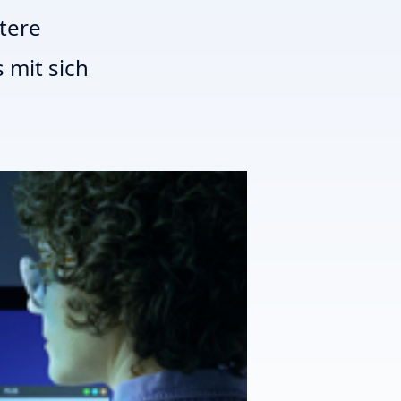
ntere
 mit sich
T3 Shri
T3 Avatar