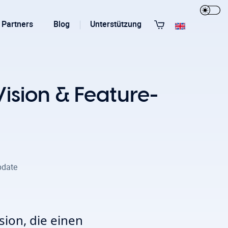
Partners
Blog
Unterstützung
Alle Templates anzeigen
ision & Feature-
pdate
T3 Guru
T3 Bootstrap
ion, die einen