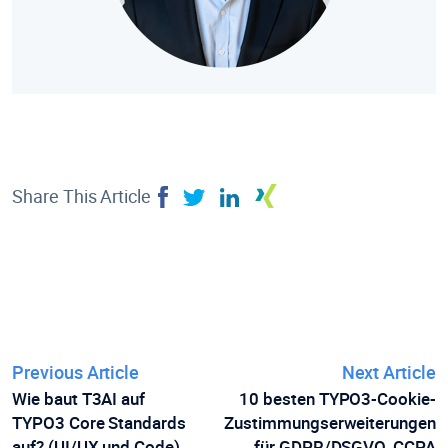
Share This Article
Previous Article
Next Article
Wie baut T3AI auf
10 besten TYPO3-Cookie-
TYPO3 Core Standards
Zustimmungserweiterungen
auf? (UI/UX und Code)
für GDPR/DSGVO, CCPA