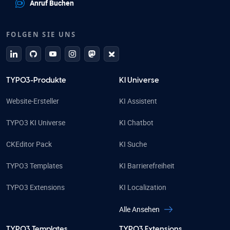
Anruf Buchen
FOLGEN SIE UNS
linkedin
github
Youtube
Instagram
Mastodon
Bluesky
TYPO3-Produkte
KI Universe
Website-Ersteller
KI Assistent
TYPO3 KI Universe
KI Chatbot
CKEditor Pack
KI Suche
TYPO3 Templates
KI Barrierefreiheit
TYPO3 Extensions
KI Localization
Alle Ansehen
TYPO3 Templates
TYPO3 Extensions