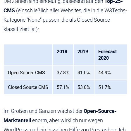
Die Zahlen sind eindeutig, basierend auf den
Top-25-
CMS
(einschließlich aller Websites, die in die W3Techs-
Kategorie "None" passen, die als Closed Source
klassifiziert ist):
2018
2019
Forecast
2020
Open Source CMS
37.8%
41.0%
44.9%
Closed Source CMS
57.1%
53.0%
51.7%
Im Großen und Ganzen wächst der
Open-Source-
Marktanteil
enorm, aber wirklich nur wegen
WordPress und ein bisschen Hilfe von Prestashop. Ich