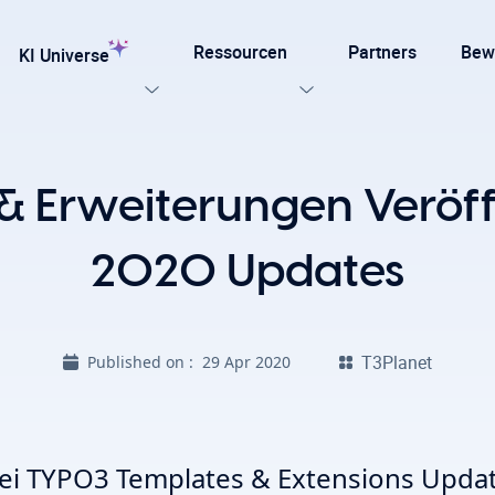
Ressourcen
Partners
Bew
KI Universe
n Sie unsere Templates
 Erweiterungen Veröffe
testen
Jetzt entdecken
ung für TYPO3
2020 Updates
Alle KI-Funktionen, die Ihre TYPO3-Website benötigt.
late für Agenturen und Entwickler – entwickelt für
T3Planet
Published on :
29 Apr 2020
npassung mit Effizienz, SEO und Barrierefreiheit.
Ki Stiftung
Sicht Alle KI Losungen
i TYPO3 Templates & Extensions Updat