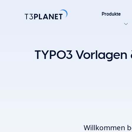
Produkte
Entdecke
TYPO3 Vorlagen &
Am belieb
KI-Stift
Eine Basis. 
TYPO3-Temp
einfache A
Erkunden 
Willkommen be