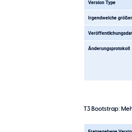
Version Type
Irgendwelche größe
Veröffentlichungsd
Änderungsprotokoll
T3 Bootstrap: M
Freigegebene Versi