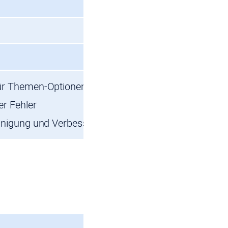
r Themen-Optionen und -Konfiguration
r Fehler
nigung und Verbesserung der Qualität des Codes