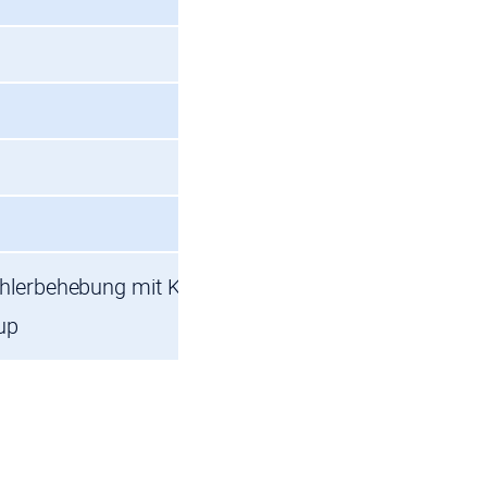
ehlerbehebung mit Konflikt von EXT:ns_basetheme
up