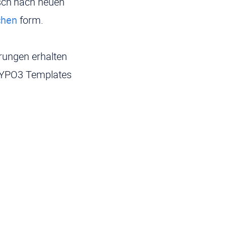
nsch nach neuen
chen
form.
erungen erhalten
r TYPO3 Templates