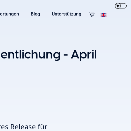
ertungen
Blog
Unterstützung
Alle Templates anzeigen
ntlichung - April
T3 Guru
T3 Bootstrap
es Release für