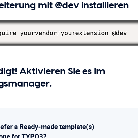
eiterung mit @dev installieren
quire yourvendor
/
yourextension
:
@dev
digt! Aktivieren Sie es im
ngsmanager.
refer a Ready-made template(s)
 one for TYPO3?