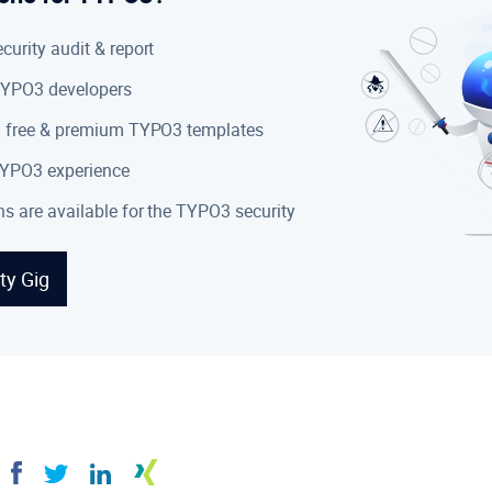
urity audit & report
YPO3 developers
 free & premium TYPO3 templates
TYPO3 experience
s are available for the TYPO3 security
ty Gig