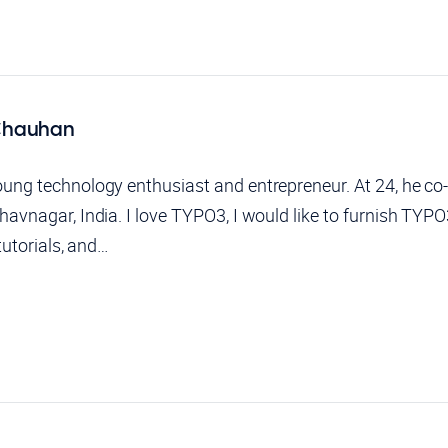
Chauhan
ung technology enthusiast and entrepreneur. At 24, he c
avnagar, India. I love TYPO3, I would like to furnish TYPO
tutorials, and…