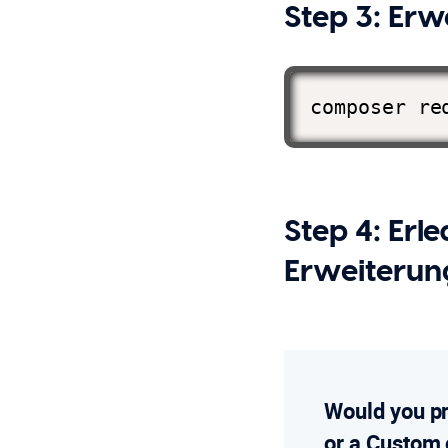
Step 3: Erw
composer re
Step 4: Erle
Erweiteru
Would you p
or a Custom