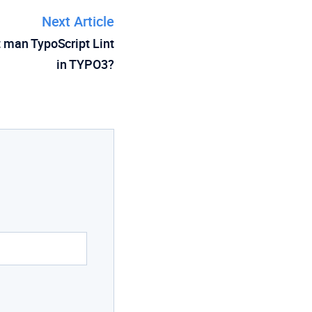
Next Article
 man TypoScript Lint
in TYPO3?