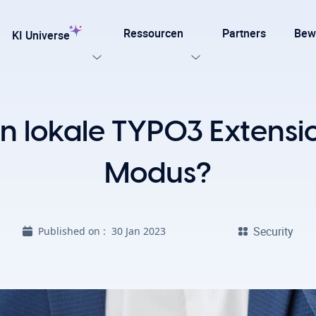
Ressourcen
Partners
Bew
KI Universe
n Sie unsere Templates
man lokale TYPO3 Extens
testen
Jetzt entdecken
ung für TYPO3
Modus?
Alle KI-Funktionen, die Ihre TYPO3-Website benötigt.
late für Agenturen und Entwickler – entwickelt für
Security
Published on :
30 Jan 2023
npassung mit Effizienz, SEO und Barrierefreiheit.
Ki Stiftung
Sicht Alle KI Losungen