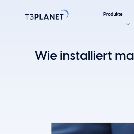
Produkte
Entdecke
Wie installiert 
Am belieb
KI-Stift
Eine Basis. 
TYPO3-Temp
einfache A
Erkunden 