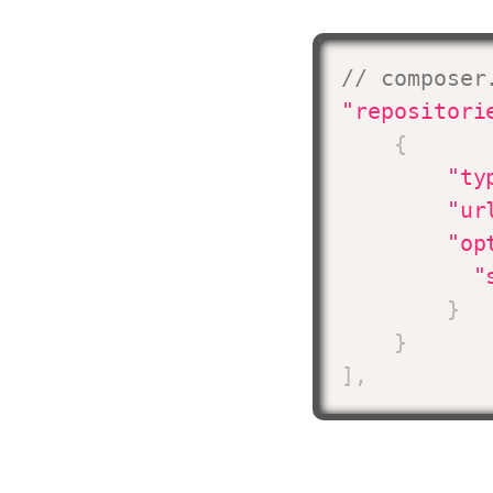
// composer
"repositori
{
"ty
"ur
"op
"
}
}
]
,