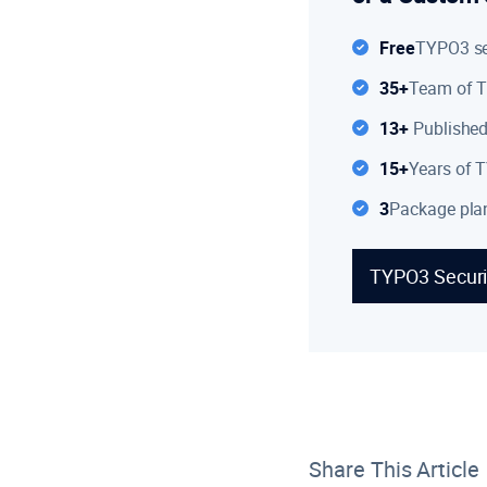
Free
TYPO3 sec
35+
Team of T
13+
Published
15+
Years of 
3
Package plan
TYPO3 Securi
Share This Article