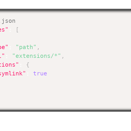
.json
es"
:
[
pe"
:
"path"
,
l"
:
"extensions/*"
,
tions"
:
{
symlink"
:
true