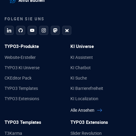
Anruf Buchen
FOLGEN SIE UNS
linkedin
github
Youtube
Instagram
Mastodon
Bluesky
TYPO3-Produkte
KI Universe
Website-Ersteller
KI Assistent
TYPO3 KI Universe
KI Chatbot
CKEditor Pack
KI Suche
TYPO3 Templates
KI Barrierefreiheit
TYPO3 Extensions
KI Localization
Alle Ansehen
TYPO3 Templates
TYPO3 Extensions
T3Karma
Slider Revolution